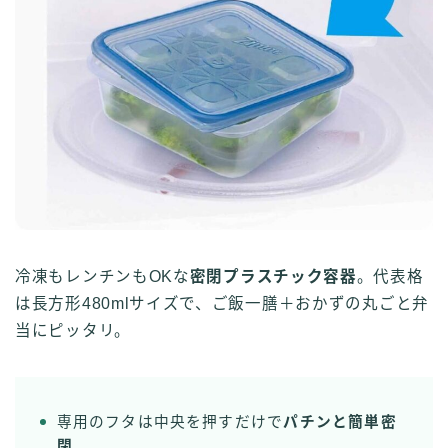
冷凍もレンチンもOKな
密閉プラスチック容器
。代表格
は長方形480mlサイズで、ご飯一膳＋おかずの丸ごと弁
当にピッタリ。
専用のフタは中央を押すだけで
パチンと簡単密
閉
。