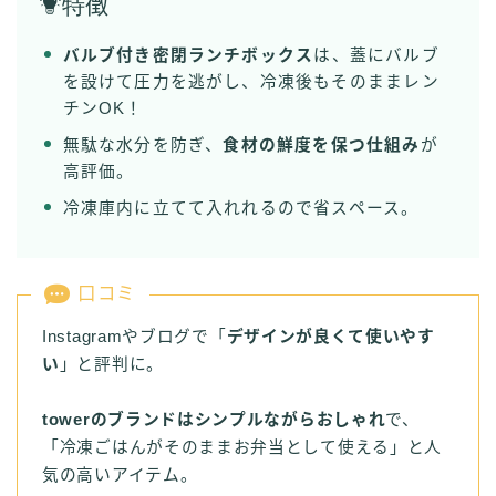
特
徴
バルブ付き密閉ランチボックス
は、蓋にバルブ
を設けて圧力を逃がし、冷凍後もそのままレン
チンOK！
無駄な水分を防ぎ、
食材の鮮度を保つ仕組み
が
高評価。
冷凍庫内に立てて入れれるので省スペース。
口コミ
Instagramやブログで「
デザインが良くて使いやす
い
」と評判に。
towerのブランドはシンプルながらおしゃれ
で、
「冷凍ごはんがそのままお弁当として使える」と人
気の高いアイテム。