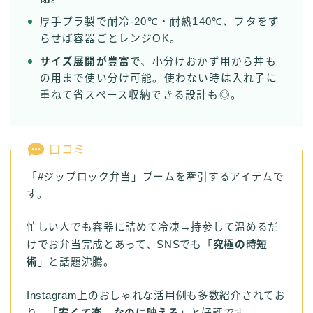
厚手プラ製で耐冷-20℃・耐熱140℃、フタをず
らせば容器ごとレンジOK。
サイズ展開が豊富
で、小分けおかず用から丼も
の用まで使い分け可能。使わない時は入れ子に
重ねて省スペース収納できる設計も◎。
口コミ
「#ジップロック弁当」ブームを牽引するアイテムで
す。
忙しい人でも容器に詰めて冷凍→持参して温めるだ
けでお弁当完成とあって、SNSでも「
究極の時短
術
」と話題沸騰。
Instagram上のおしゃれな活用例も多数紹介されてお
り、「
安くて楽、なのに映える
」と好評です。