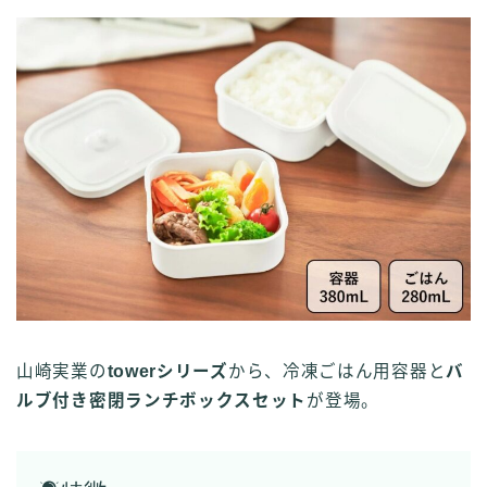
山崎実業の
towerシリーズ
から、冷凍ごはん用容器と
バ
ルブ付き密閉ランチボックスセット
が登場。