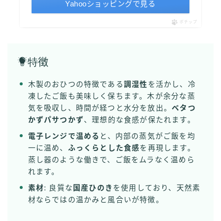
Yahooショッピングで見る
ポチップ
特
徴
木製のおひつの特徴である
調湿性
を活かし、冷
凍したご飯も美味しく保ちます。木が余分な蒸
気を吸収し、時間が経つと水分を放出。
ベタつ
かずパサつかず
、理想的な食感が保たれます。
電子レンジで温める
と、内部の蒸気がご飯を均
一に温め、
ふっくらとした食感
を再現します。
蒸し器のような働きで、ご飯をムラなく温めら
れます。
素材
: 良質な
国産ひのき
を使用しており、天然素
材ならではの温かみと風合いが特徴。