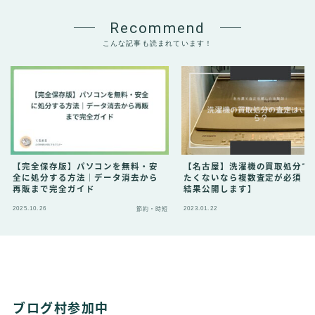
Recommend
こんな記事も読まれています！
【完全保存版】パソコンを無料・安
【名古屋】洗濯機の買取処分で
全に処分する方法｜データ消去から
たくないなら複数査定が必須【
再販まで完全ガイド
結果公開します】
2025.10.26
2023.01.22
節約・時短
節
ブログ村参加中