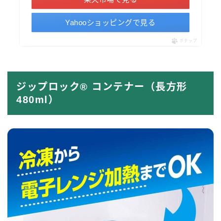
Yahooショッピングで見る
ポチップ
ジップロック® コンテナー
（長方形
480ml）