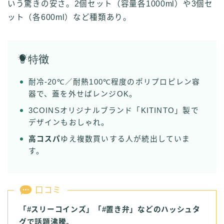
いう驚きの安さ。2個セット（容量各1000ml）や3個セ
ット（各600ml）など種類あり。
特
徴
耐冷-20℃／耐熱100℃程度のポリプロピレン容
器で、蓋を外せばレンジOK。
3COINSオリジナルブランド「KITINTO」製で
デザインもおしゃれ。
高コスパ
ゆえ複数買いする人が続出していま
す。
口コミ
「#スリーコインズ」「#置き弁」などのハッシュタ
グで話題沸騰。