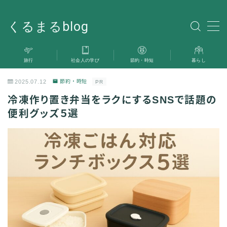
くるまるblog
MENU
旅行
社会人の学び
節約・時短
暮らし
旅行
2025.07.12
節約・時短
PR
暮らし
冷凍作り置き弁当をラクにするSNSで話題の
便利グッズ５選
社会人の学び
雑記
お問い合わせ