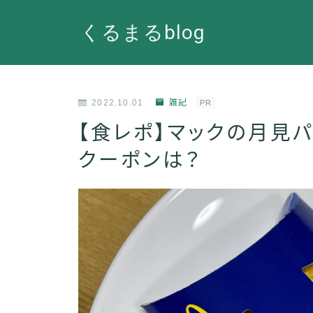
くるまるblog
2022.10.01
雑記
PR
【食レポ】マックの月見
クーポンは？