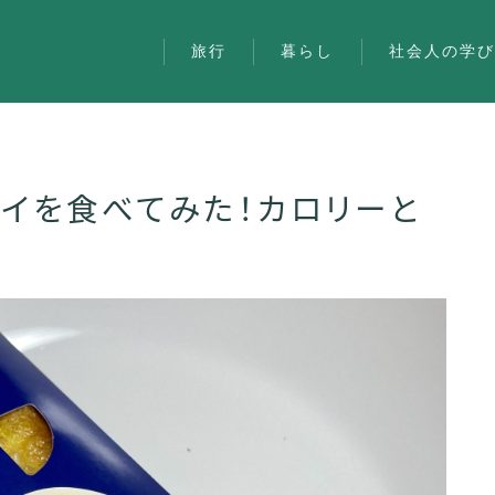
旅行
暮らし
社会人の学
パイを食べてみた！カロリーと
旅行
暮らし
社会人の学び
雑記
お問い合わせ