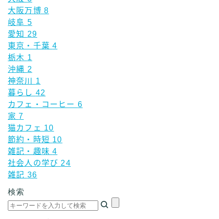
大阪万博
8
岐阜
5
愛知
29
東京・千葉
4
栃木
1
沖縄
2
神奈川
1
暮らし
42
カフェ・コーヒー
6
家
7
猫カフェ
10
節約・時短
10
雑記・趣味
4
社会人の学び
24
雑記
36
検索