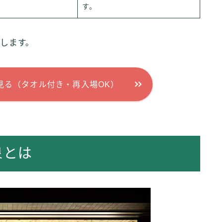
す。
します。
見る（タオル付き・再入場OK）
泉とは