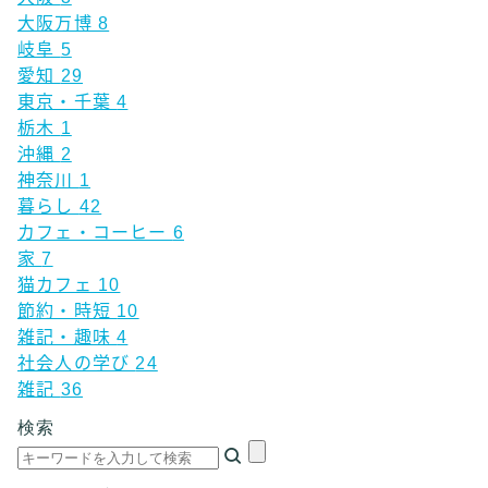
大阪万博
8
岐阜
5
愛知
29
東京・千葉
4
栃木
1
沖縄
2
神奈川
1
暮らし
42
カフェ・コーヒー
6
家
7
猫カフェ
10
節約・時短
10
雑記・趣味
4
社会人の学び
24
雑記
36
検索