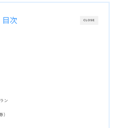
目次
CLOSE
ラン
券）