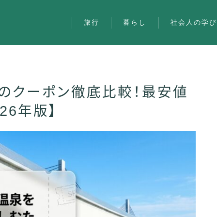
旅行
暮らし
社会人の学
のクーポン徹底比較！最安値
旅行
26年版】
暮らし
社会人の学び
雑記
お問い合わせ