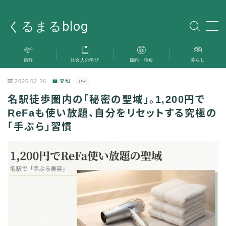
くるまるblog
MENU
旅行
社会人の学び
節約・時短
暮らし
旅行
2026.02.26
愛知
PR
暮らし
名駅徒歩圏内の「秘密の聖域」。1,200円で
ReFaも使い放題、自分をリセットする究極の
社会人の学び
「手ぶら」習慣
雑記
お問い合わせ