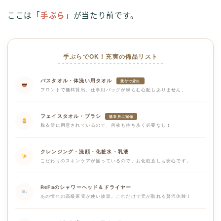
ここは「
手ぶら
」が当たり前です。
手ぶらでOK！充実の備品リスト
バスタオル・体洗い用タオル
受付で貸出
フロントで無料貸出。仕事用バッグが膨らむ心配もありません。
フェイスタオル・ブラシ
脱衣所に完備
脱衣所に用意されているので、何枚も持ち歩く必要なし！
クレンジング・洗顔・化粧水・乳液
こだわりのスキンケアが揃っているので、お化粧直しも安心です。
ReFaのシャワーヘッド＆ドライヤー
あの憧れの高級家電が使い放題。これだけで元が取れる贅沢体験！