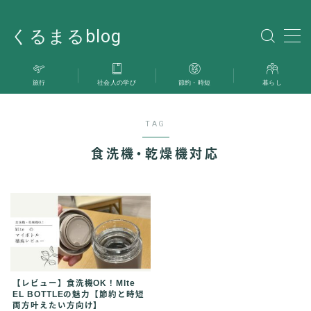
くるまるblog
MENU
旅行
社会人の学び
節約・時短
暮らし
旅行
TAG
暮らし
食洗機・乾燥機対応
社会人の学び
雑記
お問い合わせ
【レビュー】食洗機OK！Mlte
EL BOTTLEの魅力【節約と時短
両方叶えたい方向け】