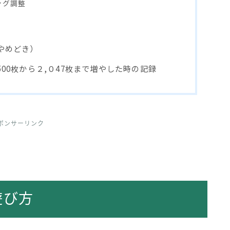
ング調整
やめどき）
00枚から２,０47枚まで増やした時の記録
ポンサーリンク
遊び方