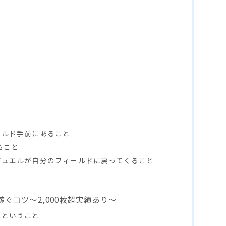
ールド手前にあること
ること
ジュエルが自分のフィールドに戻ってくること
ぐコツ～2,000枚超実績あり～
すということ