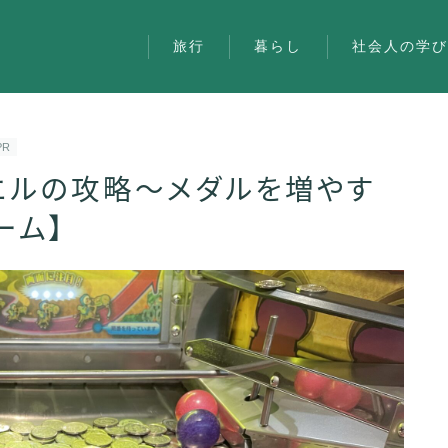
旅行
暮らし
社会人の学
PR
ュエルの攻略～メダルを増やす
旅行
ーム】
暮らし
社会人の学び
雑記
お問い合わせ