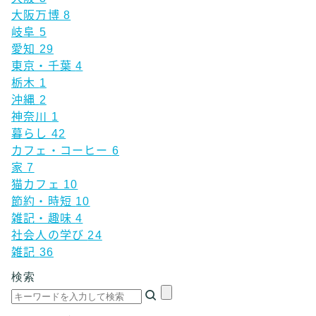
大阪万博
8
岐阜
5
愛知
29
東京・千葉
4
栃木
1
沖縄
2
神奈川
1
暮らし
42
カフェ・コーヒー
6
家
7
猫カフェ
10
節約・時短
10
雑記・趣味
4
社会人の学び
24
雑記
36
検索