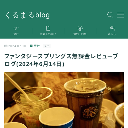
くるまるblog
MENU
旅行
社会人の学び
節約・時短
暮らし
旅行
2024.07.10
旅行
PR
暮らし
ファンタジースプリングス無課金レビューブ
ログ(2024年6月14日)
社会人の学び
雑記
お問い合わせ