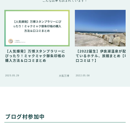
こんな記事も読まれています！
【人気爆発】万博スタンプラリーに
【2022誕生】伊良湖温泉が配
ぴったり！ミャクミャク御朱印帳の
ているホテル、旅館まとめ【場
購入方法＆口コミまとめ
口コミは？】
2025.05.29
2022.05.08
大阪万博
ブログ村参加中