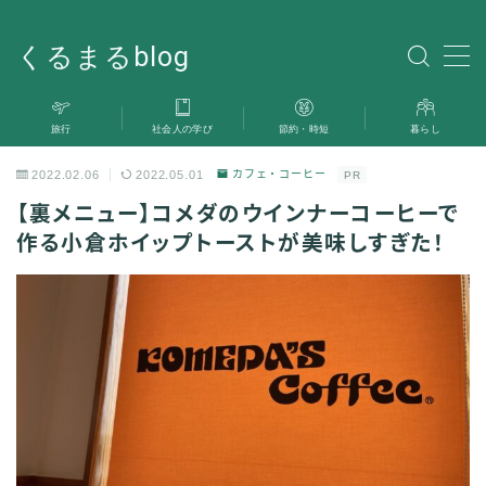
くるまるblog
MENU
旅行
社会人の学び
節約・時短
暮らし
旅行
2022.02.06
2022.05.01
カフェ・コーヒー
PR
暮らし
【裏メニュー】コメダのウインナーコーヒーで
作る小倉ホイップトーストが美味しすぎた！
社会人の学び
雑記
お問い合わせ