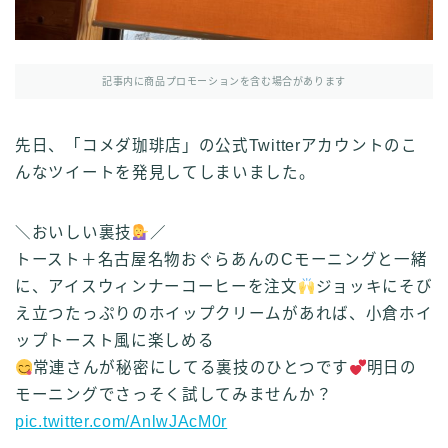
記事内に商品プロモーションを含む場合があります
先日、「コメダ珈琲店」の公式Twitterアカウントのこ
んなツイートを発見してしまいました。
＼おいしい裏技
／
トースト＋名古屋名物おぐらあんのCモーニングと一緒
に、アイスウィンナーコーヒーを注文
ジョッキにそび
え立つたっぷりのホイップクリームがあれば、小倉ホイ
ップトースト風に楽しめる
常連さんが秘密にしてる裏技のひとつです
明日の
モーニングでさっそく試してみませんか？
pic.twitter.com/AnlwJAcM0r