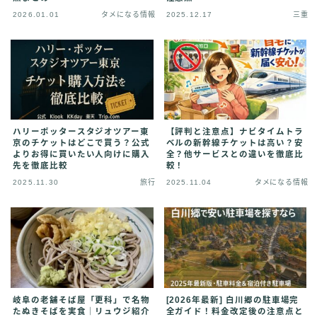
2026.01.01
タメになる情報
2025.12.17
三重
ハリーポッタースタジオツアー東
【評判と注意点】ナビタイムトラ
京のチケットはどこで買う？公式
ベルの新幹線チケットは高い？安
よりお得に買いたい人向けに購入
全？他サービスとの違いを徹底比
先を徹底比較
較！
2025.11.30
旅行
2025.11.04
タメになる情報
岐阜の老舗そば屋「更科」で名物
[2026年最新] 白川郷の駐車場完
たぬきそばを実食｜リュウジ紹介
全ガイド！料金改定後の注意点と