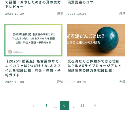
で話題！冷やしたぬきの真の実力
渋滞回避のコツ
をレビュー
2025.10.29
岐阜
2025.10.28
岐阜
【2025年最新版】名古屋のサモ
光る泥だんご体験ができる場所
エドカフェは2つだけ！AL＆スマ
は？INAXライブミュージアムと
イルを徹底比較｜料金・体験・予
堀越陶房の魅力を徹底比較！
約ガイド
2025.10.08
愛知
2025.09.20
大阪
1
6
11
…
…