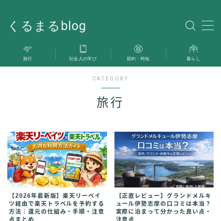
くるまるblog
MENU
旅行
社会人の学び
節約・時短
暮らし
旅行
CATEGORY
暮らし
旅行
社会人の学び
雑記
お問い合わせ
【2026年最新版】楽天リーベイ
【正直レビュー】グランドメルキ
ツ経由で楽天トラベルを予約する
ュール伊勢志摩の口コミは本当？
方法｜還元の仕組み・手順・注意
実際に泊まって分かった良い点・
点まとめ
注意点